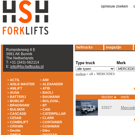
opnieuw zoeken
|
heftrucks
magazijn
Rumpsterweg 8 E
3981 AK Bunnik
The Netherlands
T: +31 (343)-562114
Type truck
Merk
E:
info@hs-heftrucks.nl
zoeken
» all » MERCEDES
>
ACTIL
>
AIM
>
AISLE-MASTER
>
ALEXANDER
>
AMLIFT
>
ATIB
>
AUSA
>
BAOLI
>
BATTERIJ
>
BAUMANN
stocknr
merk
>
BOBCAT
>
BOLZONI..
>
BRADSHAW
>
BT
32827
Mercede
>
BULMOR
>
CAM
>
CASCADE
>
CATERPILLAR
>
CESAB
>
CLARK
>
COMBILIFT
>
CONTAINER
>
CROWN
>
CUSHMAN
>
Deville
>
Dibo
>
DIMOS
>
DOOSAN