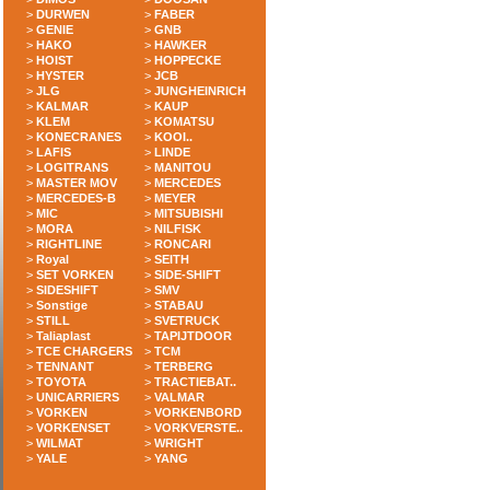
>
DURWEN
>
FABER
>
GENIE
>
GNB
>
HAKO
>
HAWKER
>
HOIST
>
HOPPECKE
>
HYSTER
>
JCB
>
JLG
>
JUNGHEINRICH
>
KALMAR
>
KAUP
>
KLEM
>
KOMATSU
>
KONECRANES
>
KOOI..
>
LAFIS
>
LINDE
>
LOGITRANS
>
MANITOU
>
MASTER MOV
>
MERCEDES
>
MERCEDES-B
>
MEYER
>
MIC
>
MITSUBISHI
>
MORA
>
NILFISK
>
RIGHTLINE
>
RONCARI
>
Royal
>
SEITH
>
SET VORKEN
>
SIDE-SHIFT
>
SIDESHIFT
>
SMV
>
Sonstige
>
STABAU
>
STILL
>
SVETRUCK
>
Taliaplast
>
TAPIJTDOOR
>
TCE CHARGERS
>
TCM
>
TENNANT
>
TERBERG
>
TOYOTA
>
TRACTIEBAT..
>
UNICARRIERS
>
VALMAR
>
VORKEN
>
VORKENBORD
>
VORKENSET
>
VORKVERSTE..
>
WILMAT
>
WRIGHT
>
YALE
>
YANG