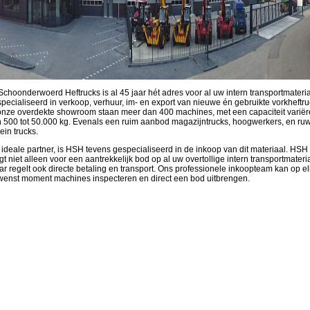
Schoonderwoerd Heftrucks is al 45 jaar hét adres voor al uw intern transportmateria
pecialiseerd in verkoop, verhuur, im- en export van nieuwe én gebruikte vorkheftru
onze overdekte showroom staan meer dan 400 machines, met een capaciteit varië
 500 tot 50.000 kg. Evenals een ruim aanbod magazijntrucks, hoogwerkers, en ru
rein trucks.
 ideale partner, is HSH tevens gespecialiseerd in de inkoop van dit materiaal. HSH
gt niet alleen voor een aantrekkelijk bod op al uw overtollige intern transportmateri
r regelt ook directe betaling en transport. Ons professionele inkoopteam kan op el
enst moment machines inspecteren en direct een bod uitbrengen.