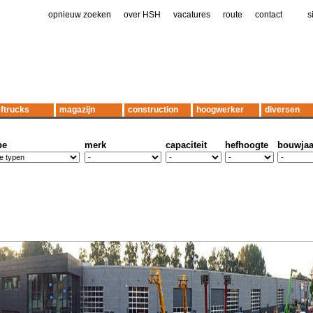
opnieuw zoeken
|
over HSH
|
vacatures
|
route
|
contact
|
|
s
ftrucks
magazijn
construction
hoogwerker
diversen
pe
merk
capaciteit
hefhoogte
bouwjaa