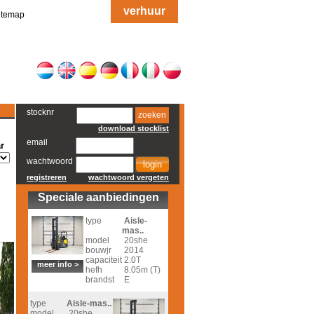
verhuur
itemap
stocknr
zoeken
download stocklist
email
r
wachtwoord
registreren
wachtwoord vergeten
Speciale aanbiedingen
type
Aisle-
mas..
model
20she
bouwjr
2014
capaciteit
2.0T
meer info >
hefh
8.05m (T)
brandst
E
type
Aisle-mas..
model
20she