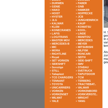
>
DURWEN
>
FABER
>
GENIE
>
GNB
>
HAKO
>
HAWKER
>
HOIST
>
HOPPECKE
>
HYSTER
>
JCB
>
JLG
>
JUNGHEINRICH
>
KALMAR
>
KAUP
>
KLEM
>
KOMATSU
>
KONECRANES
>
KOOI..
H. 
>
LAFIS
>
LINDE
ges
>
LOGITRANS
>
MANITOU
In 
>
MASTER MOV
>
MERCEDES
van
>
MERCEDES-B
>
MEYER
ter
>
MIC
>
MITSUBISHI
>
MORA
>
NILFISK
Als
>
RIGHTLINE
>
RONCARI
zor
>
Royal
>
SEITH
maa
>
SET VORKEN
>
SIDE-SHIFT
gew
>
SIDESHIFT
>
SMV
>
Sonstige
>
STABAU
>
STILL
>
SVETRUCK
>
Taliaplast
>
TAPIJTDOOR
>
TCE CHARGERS
>
TCM
>
TENNANT
>
TERBERG
>
TOYOTA
>
TRACTIEBAT..
>
UNICARRIERS
>
VALMAR
>
VORKEN
>
VORKENBORD
>
VORKENSET
>
VORKVERSTE..
>
WILMAT
>
WRIGHT
>
YALE
>
YANG