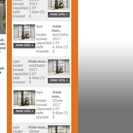
bouwjr
2017
capaciteit
2.0T
hefh
7.05m (T)
meer info >
brandst
E
type
Aisle-
mas..
model
am20whe
bouwjr
2017
al,
capaciteit
2.0T
cks.
meer info >
hefh
8.45m (T)
rend
brandst
E
w
type
Aisle-mas..
model
am20whe
aal,
bouwjr
2017
k
capaciteit
2.0T
hefh
8.45m (T)
meer info >
brandst
E
type
Aisle-
mas..
model
20she
bouwjr
2017
capaciteit
2.0T
meer info >
hefh
9.60m (T)
brandst
E
type
Aisle-mas..
model
20she