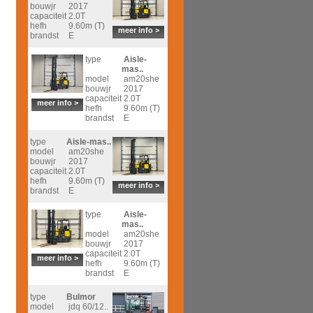
bouwjr
2017
capaciteit
2.0T
hefh
9.60m (T)
meer info >
brandst
E
type
Aisle-
mas..
model
am20she
bouwjr
2017
capaciteit
2.0T
meer info >
hefh
9.60m (T)
brandst
E
type
Aisle-mas..
model
am20she
bouwjr
2017
capaciteit
2.0T
hefh
9.60m (T)
meer info >
brandst
E
type
Aisle-
mas..
model
am20she
bouwjr
2017
capaciteit
2.0T
meer info >
hefh
9.60m (T)
brandst
E
type
Bulmor
model
jdq 60/12..