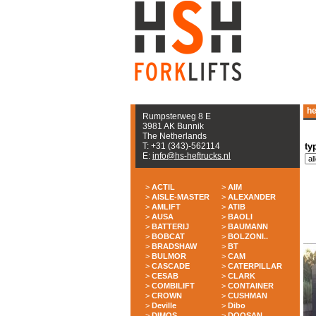
he
Rumpsterweg 8 E
3981 AK Bunnik
The Netherlands
T: +31 (343)-562114
ty
E:
info@hs-heftrucks.nl
>
ACTIL
>
AIM
>
AISLE-MASTER
>
ALEXANDER
>
AMLIFT
>
ATIB
>
AUSA
>
BAOLI
>
BATTERIJ
>
BAUMANN
>
BOBCAT
>
BOLZONI..
>
BRADSHAW
>
BT
>
BULMOR
>
CAM
>
CASCADE
>
CATERPILLAR
>
CESAB
>
CLARK
>
COMBILIFT
>
CONTAINER
>
CROWN
>
CUSHMAN
>
Deville
>
Dibo
>
DIMOS
>
DOOSAN