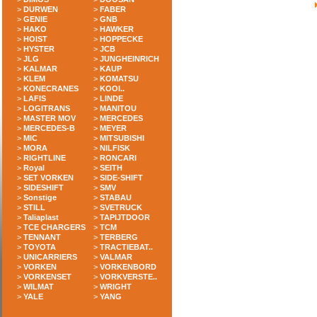
>
DURWEN
>
FABER
>
GENIE
>
GNB
>
HAKO
>
HAWKER
>
HOIST
>
HOPPECKE
>
HYSTER
>
JCB
>
JLG
>
JUNGHEINRICH
>
KALMAR
>
KAUP
>
KLEM
>
KOMATSU
>
KONECRANES
>
KOOI..
>
LAFIS
>
LINDE
>
LOGITRANS
>
MANITOU
>
MASTER MOV
>
MERCEDES
>
MERCEDES-B
>
MEYER
>
MIC
>
MITSUBISHI
>
MORA
>
NILFISK
>
RIGHTLINE
>
RONCARI
>
Royal
>
SEITH
>
SET VORKEN
>
SIDE-SHIFT
>
SIDESHIFT
>
SMV
>
Sonstige
>
STABAU
>
STILL
>
SVETRUCK
>
Taliaplast
>
TAPIJTDOOR
>
TCE CHARGERS
>
TCM
>
TENNANT
>
TERBERG
>
TOYOTA
>
TRACTIEBAT..
>
UNICARRIERS
>
VALMAR
>
VORKEN
>
VORKENBORD
>
VORKENSET
>
VORKVERSTE..
>
WILMAT
>
WRIGHT
>
YALE
>
YANG