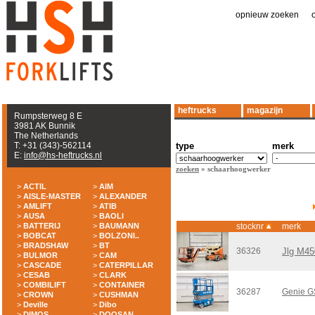
opnieuw zoeken
|
heftrucks
magazijn
Rumpsterweg 8 E
3981 AK Bunnik
The Netherlands
T: +31 (343)-562114
type
merk
E:
info@hs-heftrucks.nl
zoeken
» schaarhoogwerker
>
ACTIL
>
AIM
>
AISLE-MASTER
>
ALEXANDER
>
AMLIFT
>
ATIB
>
AUSA
>
BAOLI
>
BATTERIJ
>
BAUMANN
stocknr
merk
>
BOBCAT
>
BOLZONI..
>
BRADSHAW
>
BT
36326
Jlg M4
>
BULMOR
>
CAM
>
CASCADE
>
CATERPILLAR
>
CESAB
>
CLARK
>
COMBILIFT
>
CONTAINER
36287
Genie G
>
CROWN
>
CUSHMAN
>
Deville
>
Dibo
>
DIMOS
>
DOOSAN