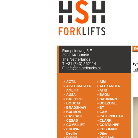
he
Rumpsterweg 8 E
3981 AK Bunnik
The Netherlands
T: +31 (343)-562114
ty
E:
info@hs-heftrucks.nl
>
ACTIL
>
AIM
>
AISLE-MASTER
>
ALEXANDER
>
AMLIFT
>
ATIB
>
AUSA
>
BAOLI
>
BATTERIJ
>
BAUMANN
>
BOBCAT
>
BOLZONI..
>
BRADSHAW
>
BT
>
BULMOR
>
CAM
>
CASCADE
>
CATERPILLAR
>
CESAB
>
CLARK
>
COMBILIFT
>
CONTAINER
>
CROWN
>
CUSHMAN
>
Deville
>
Dibo
>
DIMOS
>
DOOSAN