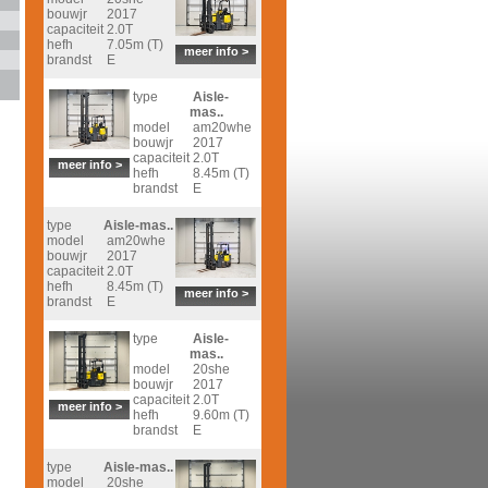
bouwjr
2017
capaciteit
2.0T
hefh
7.05m (T)
meer info >
brandst
E
type
Aisle-
mas..
model
am20whe
bouwjr
2017
capaciteit
2.0T
meer info >
hefh
8.45m (T)
brandst
E
type
Aisle-mas..
model
am20whe
bouwjr
2017
capaciteit
2.0T
hefh
8.45m (T)
meer info >
brandst
E
type
Aisle-
mas..
model
20she
bouwjr
2017
capaciteit
2.0T
meer info >
hefh
9.60m (T)
brandst
E
type
Aisle-mas..
model
20she