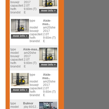
bouwjr
2017
capaciteit
2.0T
hefh
9.60m (T)
meer info >
brandst
E
type
Aisle-
mas..
model
am20she
bouwjr
2017
capaciteit
2.0T
meer info >
hefh
9.60m (T)
brandst
E
type
Aisle-mas..
model
am20she
bouwjr
2017
capaciteit
2.0T
hefh
9.60m (T)
meer info >
brandst
E
type
Aisle-
mas..
model
am20she
bouwjr
2017
capaciteit
2.0T
meer info >
hefh
9.60m (T)
brandst
E
type
Bulmor
model
jdq 60/12..