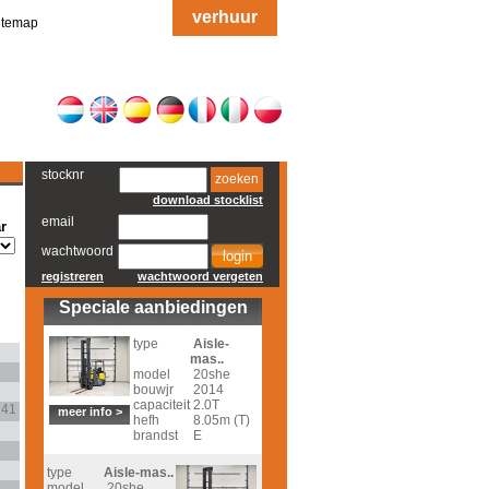
verhuur
itemap
stocknr
zoeken
download stocklist
email
r
wachtwoord
registreren
wachtwoord vergeten
Speciale aanbiedingen
type
Aisle-
mas..
model
20she
bouwjr
2014
capaciteit
2.0T
141
meer info >
hefh
8.05m (T)
brandst
E
type
Aisle-mas..
model
20she