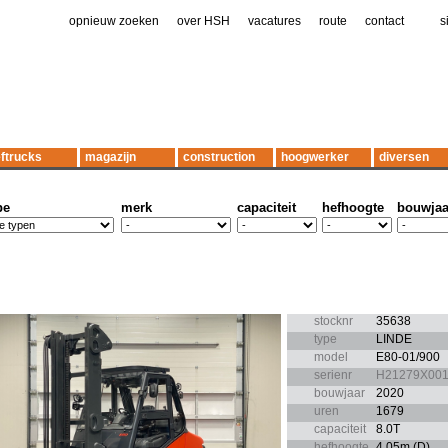
opnieuw zoeken
|
over HSH
|
vacatures
|
route
|
contact
|
|
s
ftrucks
magazijn
construction
hoogwerker
diversen
pe
merk
capaciteit
hefhoogte
bouwjaa
stocknr
35638
type
LINDE
model
E80-01/900
serienr
H21279X00
bouwjaar
2020
uren
1679
capaciteit
8.0T
hefhoogte
4.05m (D)