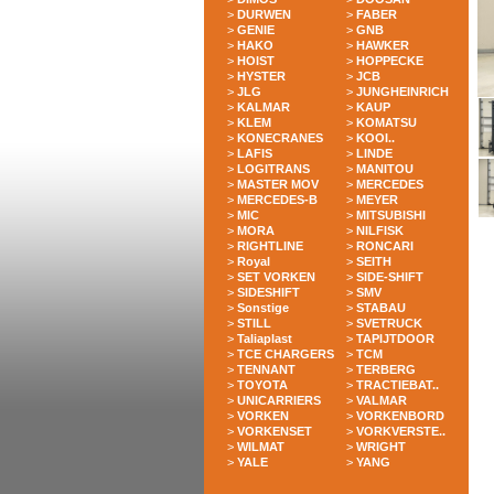
>
DURWEN
>
FABER
>
GENIE
>
GNB
>
HAKO
>
HAWKER
>
HOIST
>
HOPPECKE
>
HYSTER
>
JCB
>
JLG
>
JUNGHEINRICH
>
KALMAR
>
KAUP
>
KLEM
>
KOMATSU
>
KONECRANES
>
KOOI..
>
LAFIS
>
LINDE
>
LOGITRANS
>
MANITOU
>
MASTER MOV
>
MERCEDES
>
MERCEDES-B
>
MEYER
>
MIC
>
MITSUBISHI
>
MORA
>
NILFISK
>
RIGHTLINE
>
RONCARI
>
Royal
>
SEITH
>
SET VORKEN
>
SIDE-SHIFT
>
SIDESHIFT
>
SMV
>
Sonstige
>
STABAU
>
STILL
>
SVETRUCK
>
Taliaplast
>
TAPIJTDOOR
>
TCE CHARGERS
>
TCM
>
TENNANT
>
TERBERG
>
TOYOTA
>
TRACTIEBAT..
>
UNICARRIERS
>
VALMAR
>
VORKEN
>
VORKENBORD
>
VORKENSET
>
VORKVERSTE..
>
WILMAT
>
WRIGHT
>
YALE
>
YANG