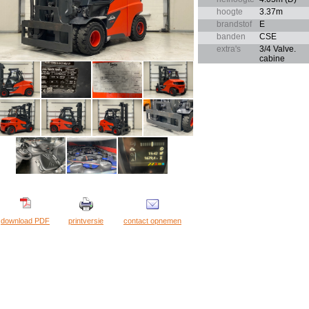
hoogte
3.37m
brandstof
E
banden
CSE
extra's
3/4 Valve.
cabine
download PDF
printversie
contact opnemen